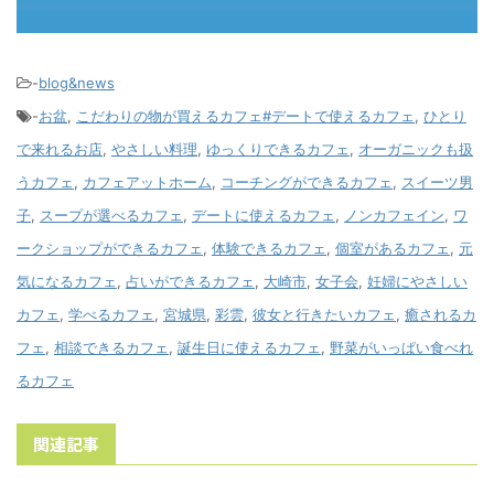
-
blog&news
-
お盆
,
こだわりの物が買えるカフェ#デートで使えるカフェ
,
ひとり
で来れるお店
,
やさしい料理
,
ゆっくりできるカフェ
,
オーガニックも扱
うカフェ
,
カフェアットホーム
,
コーチングができるカフェ
,
スイーツ男
子
,
スープが選べるカフェ
,
デートに使えるカフェ
,
ノンカフェイン
,
ワ
ークショップができるカフェ
,
体験できるカフェ
,
個室があるカフェ
,
元
気になるカフェ
,
占いができるカフェ
,
大崎市
,
女子会
,
妊婦にやさしい
カフェ
,
学べるカフェ
,
宮城県
,
彩雲
,
彼女と行きたいカフェ
,
癒されるカ
フェ
,
相談できるカフェ
,
誕生日に使えるカフェ
,
野菜がいっぱい食べれ
るカフェ
関連記事