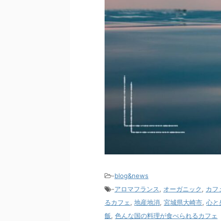
-
blog&news
-
アロマフランス
,
オーガニック
,
カフ
るカフェ
,
地産地消
,
宮城県大崎市
,
心と
飯
,
色んな国の料理が食べられるカフェ