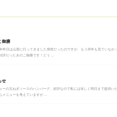
こ御膳
☀昨日は山形に行ってきました突然だったのですが、もう何年も見ていなかっ
評だったきのこ御膳です！どう ...
らせ
ューの玉ねぎソースのハンバーグ、好評なので私には珍しく明日まで提供いたします！T
メニューを考えていますが ...