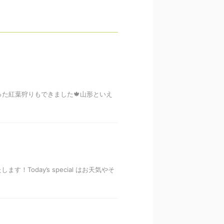
た紅葉狩りもできました🍁山形といえ
oday’s special はお天気やそ