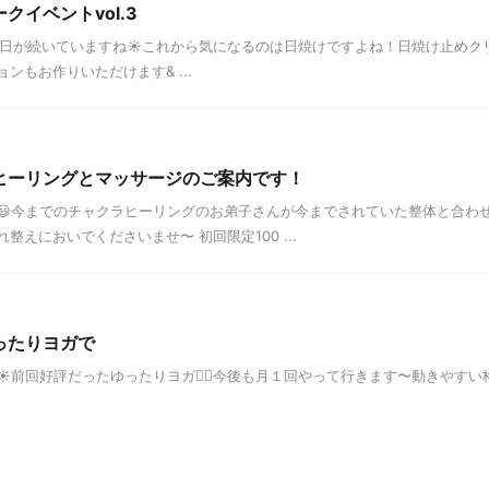
クイベントvol.3
かい日が続いていますね☀️これから気になるのは日焼けですよね！日焼け止め
ンもお作りいただけます& ...
ヒーリングとマッサージのご案内です！
😃今までのチャクラヒーリングのお弟子さんが今までされていた整体と合わ
整えにおいでくださいませ〜 初回限定100 ...
ったりヨガで
前回好評だったゆったりヨガ🧘‍♀️今後も月１回やって行きます〜動きやすい格好