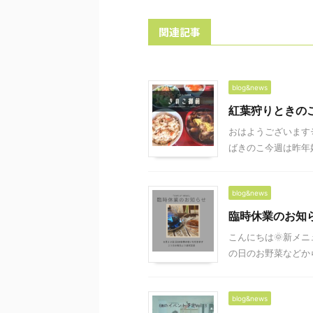
関連記事
blog&news
紅葉狩りときの
おはようございます
ばきのこ今週は昨年好
blog&news
臨時休業のお知
こんにちは🌞新メニ
の日のお野菜などから
blog&news