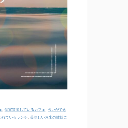
ェ
,
個室貸出しているカフェ
,
占いができ
われているランチ
,
美味しいお米の雑穀ご