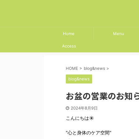
Home
Menu
Access
HOME
>
blog&news
>
blog&news
お盆の営業のお知
2024年8月9日
こんにちは☀
"心と身体のケア空間"