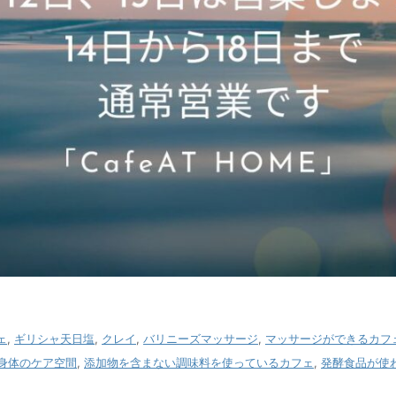
ェ
,
ギリシャ天日塩
,
クレイ
,
バリニーズマッサージ
,
マッサージができるカフ
身体のケア空間
,
添加物を含まない調味料を使っているカフェ
,
発酵食品が使