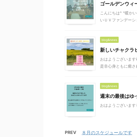
ゴールデンウィー
こんにちは^ ^暖
いＵＶファンデーショ
blog&news
新しいチャクラ
おはようございます
是非心身ともに癒され
blog&news
週末の最後はゆ
おはようございます☀
PREV
８月のスケジュールです