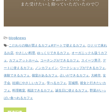
-
blog&news
-
こだわりの物が買えるカフェ#デートで使えるカフェ
,
ひとりで来れ
るお店
,
やさしい料理
,
ゆっくりできるカフェ
,
オーガニックも扱うカフ
ェ
,
カフェアットホーム
,
コーチングができるカフェ
,
スイーツ男子
,
デ
ートに使えるカフェ
,
ノンカフェイン
,
ワークショップができるカフェ
,
体験できるカフェ
,
個室があるカフェ
,
占いができるカフェ
,
大崎市
,
女
子会
,
妊婦にやさしいカフェ
,
学べるカフェ
,
宮城県
,
彼女と行きたいカ
フェ
,
料理教室
,
相談できるカフェ
,
誕生日に使えるカフェ
,
野菜がいっ
ぱい食べれるカフェ