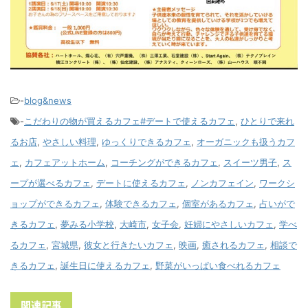
-
blog&news
-
こだわりの物が買えるカフェ#デートで使えるカフェ
,
ひとりで来れ
るお店
,
やさしい料理
,
ゆっくりできるカフェ
,
オーガニックも扱うカフ
ェ
,
カフェアットホーム
,
コーチングができるカフェ
,
スイーツ男子
,
ス
ープが選べるカフェ
,
デートに使えるカフェ
,
ノンカフェイン
,
ワークシ
ョップができるカフェ
,
体験できるカフェ
,
個室があるカフェ
,
占いがで
きるカフェ
,
夢みる小学校
,
大崎市
,
女子会
,
妊婦にやさしいカフェ
,
学べ
るカフェ
,
宮城県
,
彼女と行きたいカフェ
,
映画
,
癒されるカフェ
,
相談で
きるカフェ
,
誕生日に使えるカフェ
,
野菜がいっぱい食べれるカフェ
関連記事