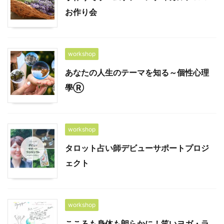
お作り会
workshop
あなたの人生のテーマを知る～個性心理
學Ⓡ
workshop
タロット占い師デビューサポートプロジ
ェクト
workshop
こころも身体も朗らかに！笑いヨガ・ラ