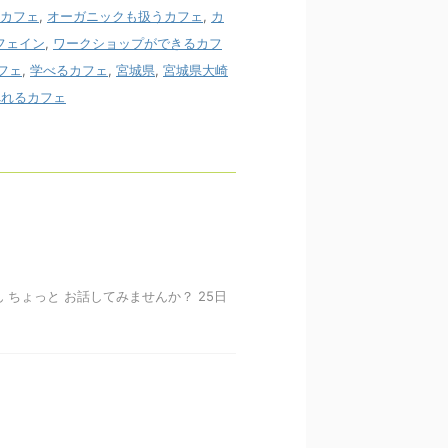
カフェ
,
オーガニックも扱うカフェ
,
カ
フェイン
,
ワークショップができるカフ
フェ
,
学べるカフェ
,
宮城県
,
宮城県大崎
べれるカフェ
 ちょっと お話してみませんか？ 25日