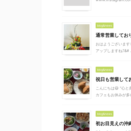
blog&news
通常営業してお
おはようございます
アップしますね⤴&# ..
blog&news
祝日も営業して
こんにちは😃 "心
カフェもお休みが多いん
blog&news
初お目見えの沖