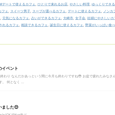
#デートで使えるカフェ
,
ひとりで来れるお店
,
やさしい料理
,
ゆっくりできる
カフェ
,
スイーツ男子
,
スープが選べるカフェ
,
デートに使えるカフェ
,
ノンカ
ェ
,
元気になるカフェ
,
占いができるカフェ
,
大崎市
,
女子会
,
妊婦にやさしいカ
されるカフェ
,
相談できるカフェ
,
誕生日に使えるカフェ
,
野菜がいっぱい食
のイベント
も終わり なんだかあっという間に今月も終わりですね😳 お盆で疲れたみなさん
。 何となく ...
ました😊
/p/CKJSKyqjB-i/