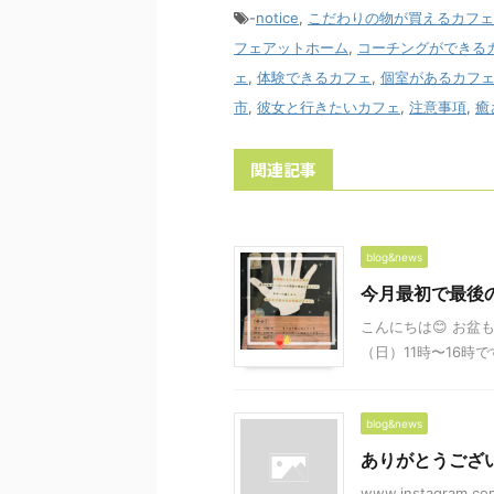
-
notice
,
こだわりの物が買えるカフェ
フェアットホーム
,
コーチングができる
ェ
,
体験できるカフェ
,
個室があるカフ
市
,
彼女と行きたいカフェ
,
注意事項
,
癒
関連記事
blog&news
今月最初で最後
こんにちは😊 お盆
（日）11時〜16時です
blog&news
ありがとうござい
www.instagram.com