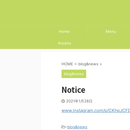
Home
Menu
Access
HOME
>
blog&news
>
blog&news
Notice
2021年1月28日
www.instagram.com/p/CKhpJCF
-
blog&news