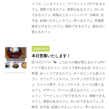
イフル
,
ノンカフェイン
,
ワークショップができるカ
フェ
,
体験できるカフェ
,
個室があるカフェ
,
占いが
できるカフェ
,
和風オニオンハンバーグ
,
大崎市
,
女
子会
,
妊婦にやさしいカフェ
,
学べるカフェ
,
宮城県
,
彼女と行きたいカフェ
,
相談できるカフェ
,
誕生日に
使えるカフェ
blog&news
本日営業いたします！
2022/7/18
こだわりの物が買えるカフェ#デ
ートで使えるカフェ
,
ひとりで来れるお店
,
やさしい
料理
,
ゆっくりできるカフェ
,
オーガニックも扱うカ
フェ
,
カフェアットホーム
,
コーチングができるカフ
ェ
,
スイーツ男子
,
スコップケーキ
,
スープが選べる
カフェ
,
デザート
,
デートに使えるカフェ
,
ノンカフ
ェイン
,
ワークショップができるカフェ
,
体験できる
カフェ
,
個室があるカフェ
,
占いができるカフェ
,
大
崎市
,
女子会
,
妊婦にやさしいカフェ
,
学べるカフェ
,