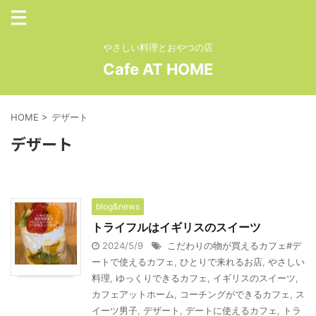
やさしい料理とおやつの店
Cafe AT HOME
HOME
>
デザート
デザート
blog&news
トライフルはイギリスのスイーツ
2024/5/9
こだわりの物が買えるカフェ#デ
ートで使えるカフェ
,
ひとりで来れるお店
,
やさしい
料理
,
ゆっくりできるカフェ
,
イギリスのスイーツ
,
カフェアットホーム
,
コーチングができるカフェ
,
ス
イーツ男子
,
デザート
,
デートに使えるカフェ
,
トラ