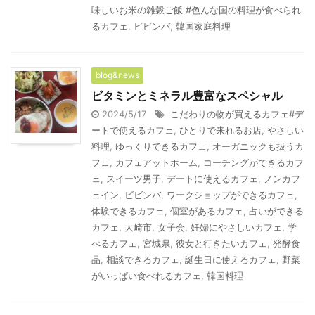
味しいお米の雑穀ご飯 #色んな国の料理が食べられ
るカフェ
,
ビビンバ
,
韓国家庭料理
blog&news
ビタミンとミネラル豊富なスペシャル
2024/5/17
こだわりの物が買えるカフェ#デ
ートで使えるカフェ
,
ひとりで来れるお店
,
やさしい
料理
,
ゆっくりできるカフェ
,
オーガニックも扱うカ
フェ
,
カフェアットホーム
,
コーチングができるカフ
ェ
,
スイーツ男子
,
デートに使えるカフェ
,
ノンカフ
ェイン
,
ビビンバ
,
ワークショップができるカフェ
,
体験できるカフェ
,
個室があるカフェ
,
占いができる
カフェ
,
大崎市
,
女子会
,
妊婦にやさしいカフェ
,
学
べるカフェ
,
宮城県
,
彼女と行きたいカフェ
,
発酵食
品
,
相談できるカフェ
,
誕生日に使えるカフェ
,
野菜
がいっぱい食べれるカフェ
,
韓国料理