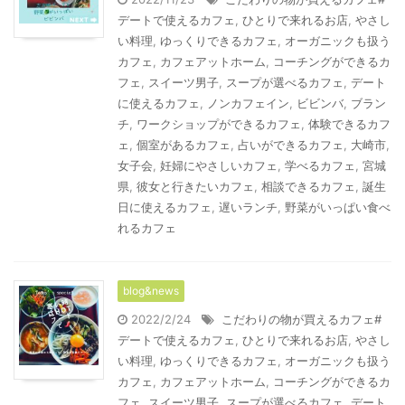
デートで使えるカフェ
,
ひとりで来れるお店
,
やさし
い料理
,
ゆっくりできるカフェ
,
オーガニックも扱う
カフェ
,
カフェアットホーム
,
コーチングができるカ
フェ
,
スイーツ男子
,
スープが選べるカフェ
,
デート
に使えるカフェ
,
ノンカフェイン
,
ビビンバ
,
ブラン
チ
,
ワークショップができるカフェ
,
体験できるカフ
ェ
,
個室があるカフェ
,
占いができるカフェ
,
大崎市
,
女子会
,
妊婦にやさしいカフェ
,
学べるカフェ
,
宮城
県
,
彼女と行きたいカフェ
,
相談できるカフェ
,
誕生
日に使えるカフェ
,
遅いランチ
,
野菜がいっぱい食べ
れるカフェ
blog&news
2022/2/24
こだわりの物が買えるカフェ#
デートで使えるカフェ
,
ひとりで来れるお店
,
やさし
い料理
,
ゆっくりできるカフェ
,
オーガニックも扱う
カフェ
,
カフェアットホーム
,
コーチングができるカ
フェ
,
スイーツ男子
,
スープが選べるカフェ
,
デート