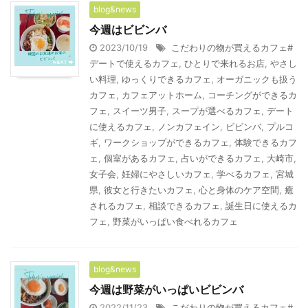
blog&news
今週はビビンバ
2023/10/19
こだわりの物が買えるカフェ#
デートで使えるカフェ
,
ひとりで来れるお店
,
やさし
い料理
,
ゆっくりできるカフェ
,
オーガニックも扱う
カフェ
,
カフェアットホーム
,
コーチングができるカ
フェ
,
スイーツ男子
,
スープが選べるカフェ
,
デート
に使えるカフェ
,
ノンカフェイン
,
ビビンバ
,
プルコ
ギ
,
ワークショップができるカフェ
,
体験できるカフ
ェ
,
個室があるカフェ
,
占いができるカフェ
,
大崎市
,
女子会
,
妊婦にやさしいカフェ
,
学べるカフェ
,
宮城
県
,
彼女と行きたいカフェ
,
心と身体のケア空間
,
癒
されるカフェ
,
相談できるカフェ
,
誕生日に使えるカ
フェ
,
野菜がいっぱい食べれるカフェ
blog&news
今週は野菜がいっぱいビビンバ
2022/11/23
こだわりの物が買えるカフェ#