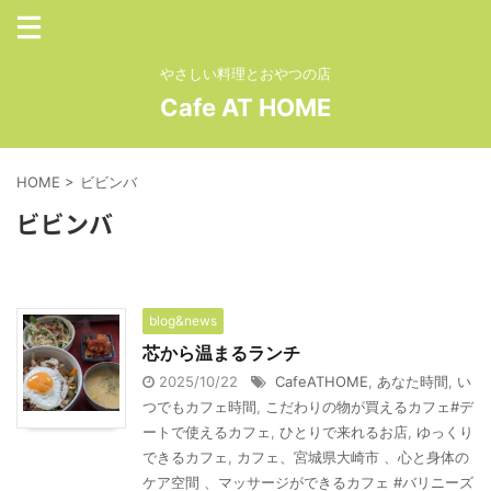
やさしい料理とおやつの店
Cafe AT HOME
HOME
>
ビビンバ
ビビンバ
blog&news
芯から温まるランチ
2025/10/22
CafeATHOME
,
あなた時間
,
い
つでもカフェ時間
,
こだわりの物が買えるカフェ#デ
ートで使えるカフェ
,
ひとりで来れるお店
,
ゆっくり
できるカフェ
,
カフェ、宮城県大崎市 、心と身体の
ケア空間 、マッサージができるカフェ #バリニーズ