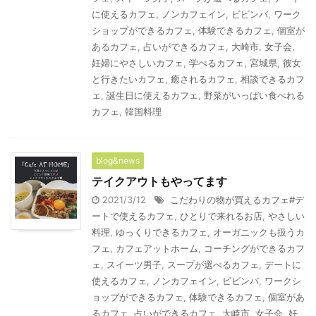
に使えるカフェ
,
ノンカフェイン
,
ビビンバ
,
ワーク
ショップができるカフェ
,
体験できるカフェ
,
個室が
あるカフェ
,
占いができるカフェ
,
大崎市
,
女子会
,
妊婦にやさしいカフェ
,
学べるカフェ
,
宮城県
,
彼女
と行きたいカフェ
,
癒されるカフェ
,
相談できるカフ
ェ
,
誕生日に使えるカフェ
,
野菜がいっぱい食べれる
カフェ
,
韓国料理
blog&news
テイクアウトもやってます
2021/3/12
こだわりの物が買えるカフェ#デ
ートで使えるカフェ
,
ひとりで来れるお店
,
やさしい
料理
,
ゆっくりできるカフェ
,
オーガニックも扱うカ
フェ
,
カフェアットホーム
,
コーチングができるカフ
ェ
,
スイーツ男子
,
スープが選べるカフェ
,
デートに
使えるカフェ
,
ノンカフェイン
,
ビビンバ
,
ワークシ
ョップができるカフェ
,
体験できるカフェ
,
個室があ
るカフェ
,
占いができるカフェ
,
大崎市
,
女子会
,
妊