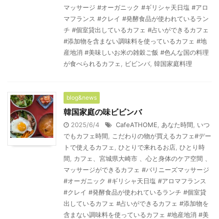
マッサージ #オーガニック #ギリシャ天日塩 #アロ
マフランス #クレイ #発酵食品が使われているラン
チ #個室貸出しているカフェ #占いができるカフェ
#添加物を含まない調味料を使っているカフェ #地
産地消 #美味しいお米の雑穀ご飯 #色んな国の料理
が食べられるカフェ
,
ビビンバ
,
韓国家庭料理
blog&news
韓国家庭の味ビビンバ
2025/6/4
CafeATHOME
,
あなた時間
,
いつ
でもカフェ時間
,
こだわりの物が買えるカフェ#デー
トで使えるカフェ
,
ひとりで来れるお店
,
ひとり時
間
,
カフェ、宮城県大崎市 、心と身体のケア空間 、
マッサージができるカフェ #バリニーズマッサージ
#オーガニック #ギリシャ天日塩 #アロマフランス
#クレイ #発酵食品が使われているランチ #個室貸
出しているカフェ #占いができるカフェ #添加物を
含まない調味料を使っているカフェ #地産地消 #美