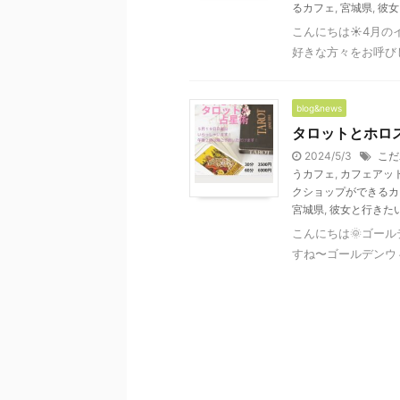
るカフェ
,
宮城県
,
彼女
こんにちは☀️4月
好きな方々をお呼びし
blog&news
タロットとホロ
2024/5/3
こだ
うカフェ
,
カフェアッ
クショップができるカ
宮城県
,
彼女と行きた
こんにちは🌞ゴー
すね〜ゴールデンウィ