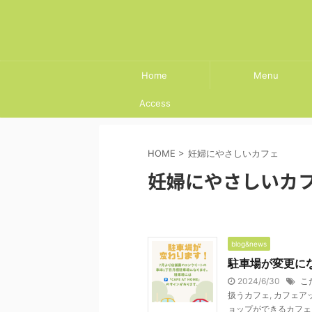
Home
Menu
Access
HOME
>
妊婦にやさしいカフェ
妊婦にやさしいカ
blog&news
駐車場が変更に
2024/6/30
こ
扱うカフェ
,
カフェア
ョップができるカフェ