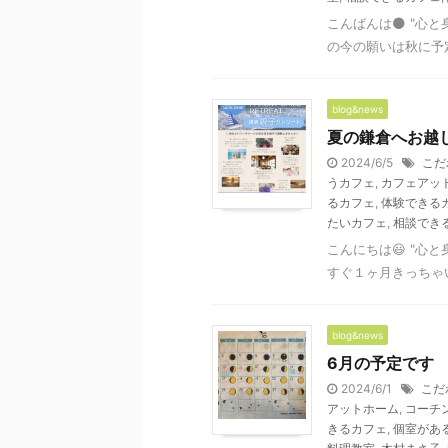
こんばんは🌑 "心
の今の願いは秋に予定し
blog&news
夏の鎌倉へお越
2024/6/5
こだ
うカフェ
,
カフェアッ
るカフェ
,
体験できる
たいカフェ
,
相談でき
こんにちは😃 "心
すぐ１ヶ月きっちゃいま
blog&news
6月の予定です
2024/6/1
こだ
アットホーム
,
コーチ
きるカフェ
,
個室があ