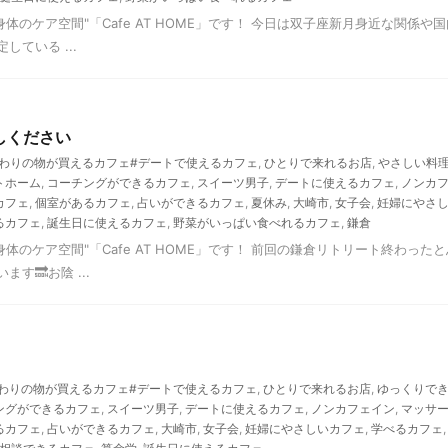
と身体のケア空間"「Cafe AT HOME」です！ 今日は双子座新月身近な関係や
ている ...
しください
わりの物が買えるカフェ#デートで使えるカフェ
,
ひとりで来れるお店
,
やさしい料
トホーム
,
コーチングができるカフェ
,
スイーツ男子
,
デートに使えるカフェ
,
ノンカ
カフェ
,
個室があるカフェ
,
占いができるカフェ
,
夏休み
,
大崎市
,
女子会
,
妊婦にやさ
るカフェ
,
誕生日に使えるカフェ
,
野菜がいっぱい食べれるカフェ
,
鎌倉
と身体のケア空間"「Cafe AT HOME」です！ 前回の鎌倉リトリート終わ
す🔜お陰 ...
わりの物が買えるカフェ#デートで使えるカフェ
,
ひとりで来れるお店
,
ゆっくりで
ングができるカフェ
,
スイーツ男子
,
デートに使えるカフェ
,
ノンカフェイン
,
マッサ
るカフェ
,
占いができるカフェ
,
大崎市
,
女子会
,
妊婦にやさしいカフェ
,
学べるカフェ