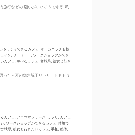
国内旅行などの 願いがいいそうです😊 私
理
,
ゆっくりできるカフェ
,
オーガニックも扱
フェイン
,
リトリート
,
ワークショップができ
しいカフェ
,
学べるカフェ
,
宮城県
,
彼女と行き
ったと思ったら夏の鎌倉親子リトリートももう
きるカフェ
,
アロママッサージ
,
カッサ
,
カフェ
ージ
,
ワークショップができるカフェ
,
体験で
,
宮城県
,
彼女と行きたいカフェ
,
手相
,
整体
,