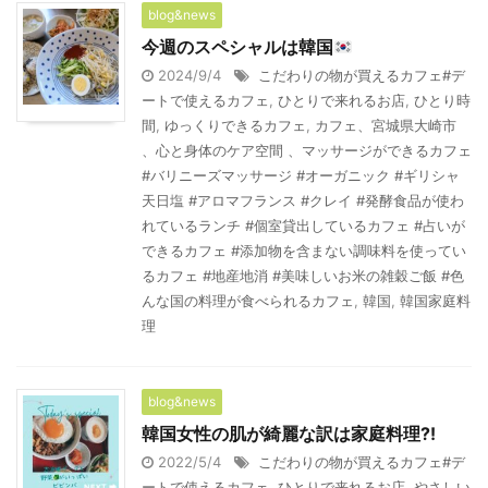
blog&news
今週のスペシャルは韓国
2024/9/4
こだわりの物が買えるカフェ#デ
ートで使えるカフェ
,
ひとりで来れるお店
,
ひとり時
間
,
ゆっくりできるカフェ
,
カフェ、宮城県大崎市
、心と身体のケア空間 、マッサージができるカフェ
#バリニーズマッサージ #オーガニック #ギリシャ
天日塩 #アロマフランス #クレイ #発酵食品が使わ
れているランチ #個室貸出しているカフェ #占いが
できるカフェ #添加物を含まない調味料を使ってい
るカフェ #地産地消 #美味しいお米の雑穀ご飯 #色
んな国の料理が食べられるカフェ
,
韓国
,
韓国家庭料
理
blog&news
韓国女性の肌が綺麗な訳は家庭料理⁈
2022/5/4
こだわりの物が買えるカフェ#デ
ートで使えるカフェ
,
ひとりで来れるお店
,
やさしい