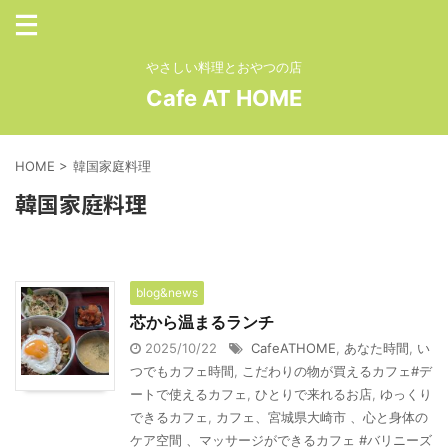
やさしい料理とおやつの店
Cafe AT HOME
HOME
>
韓国家庭料理
韓国家庭料理
blog&news
芯から温まるランチ
2025/10/22
CafeATHOME
,
あなた時間
,
い
つでもカフェ時間
,
こだわりの物が買えるカフェ#デ
ートで使えるカフェ
,
ひとりで来れるお店
,
ゆっくり
できるカフェ
,
カフェ、宮城県大崎市 、心と身体の
ケア空間 、マッサージができるカフェ #バリニーズ