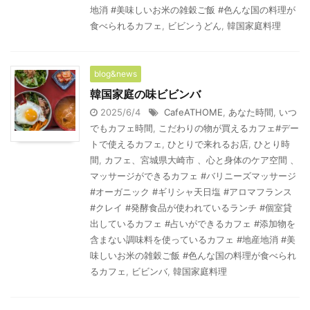
地消 #美味しいお米の雑穀ご飯 #色んな国の料理が
食べられるカフェ
,
ビビンうどん
,
韓国家庭料理
blog&news
韓国家庭の味ビビンバ
2025/6/4
CafeATHOME
,
あなた時間
,
いつ
でもカフェ時間
,
こだわりの物が買えるカフェ#デー
トで使えるカフェ
,
ひとりで来れるお店
,
ひとり時
間
,
カフェ、宮城県大崎市 、心と身体のケア空間 、
マッサージができるカフェ #バリニーズマッサージ
#オーガニック #ギリシャ天日塩 #アロマフランス
#クレイ #発酵食品が使われているランチ #個室貸
出しているカフェ #占いができるカフェ #添加物を
含まない調味料を使っているカフェ #地産地消 #美
味しいお米の雑穀ご飯 #色んな国の料理が食べられ
るカフェ
,
ビビンバ
,
韓国家庭料理