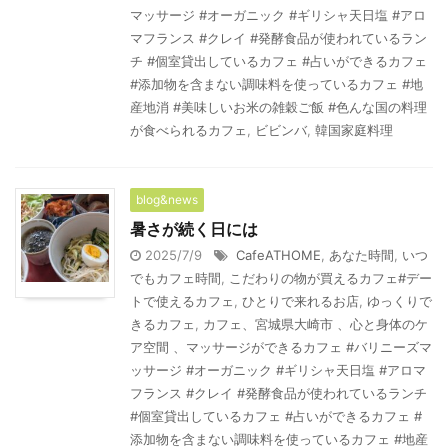
マッサージ #オーガニック #ギリシャ天日塩 #アロ
マフランス #クレイ #発酵食品が使われているラン
チ #個室貸出しているカフェ #占いができるカフェ
#添加物を含まない調味料を使っているカフェ #地
産地消 #美味しいお米の雑穀ご飯 #色んな国の料理
が食べられるカフェ
,
ビビンバ
,
韓国家庭料理
blog&news
暑さが続く日には
2025/7/9
CafeATHOME
,
あなた時間
,
いつ
でもカフェ時間
,
こだわりの物が買えるカフェ#デー
トで使えるカフェ
,
ひとりで来れるお店
,
ゆっくりで
きるカフェ
,
カフェ、宮城県大崎市 、心と身体のケ
ア空間 、マッサージができるカフェ #バリニーズマ
ッサージ #オーガニック #ギリシャ天日塩 #アロマ
フランス #クレイ #発酵食品が使われているランチ
#個室貸出しているカフェ #占いができるカフェ #
添加物を含まない調味料を使っているカフェ #地産