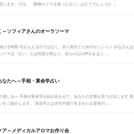
思います。では、「動物キャラを使った占い」はどうでしょうか ...
く～ソフィアさんのオーラソーマ
傾ける時間 与えらえるのではなく、自ら気付くためのセッション みなさんは
ーマは「占い」とは性質が異なり、自らの心の声のままに ...
あなたへ～手相・算命学占い
の道しるべ 手相や算命学を組み合わせて、あなたの才能を見つけ出します 
をご紹介します。 算命学とは古代中国で生まれた占星術の ...
ケア～メディカルアロマお作り会