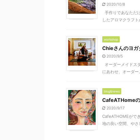
2020/10/8
手作りであなただけ
したアロマクラフトが
workshop
Chieさんのヨ
2020/9/5
オーダーメイドスタ
にあわせ、オーダーメ
blog&news
CafeATHome
2020/9/17
CafeATHOME
地の良い空間、やさし