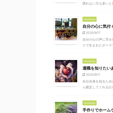
慣れない方も多いと
workshop
自分の心に気付
2020/9/17
自分の心の声に耳を
スで生まれたオーラソ
workshop
適職を知りたい
2020/9/11
自分自身を知るため
ら鑑定してくれる占い
workshop
手作りでホーム