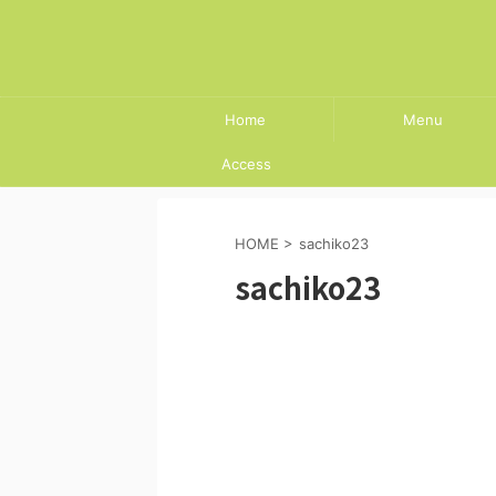
Home
Menu
Access
HOME
>
sachiko23
sachiko23