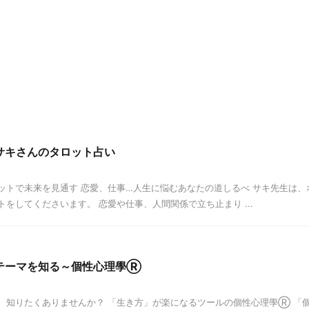
サキさんのタロット占い
ットで未来を見通す 恋愛、仕事…人生に悩むあなたの道しるべ サキ先生は
をしてくださいます。 恋愛や仕事、人間関係で立ち止まり ...
テーマを知る～個性心理學Ⓡ
、知りたくありませんか？ 「生き方」が楽になるツールの個性心理學Ⓡ 「