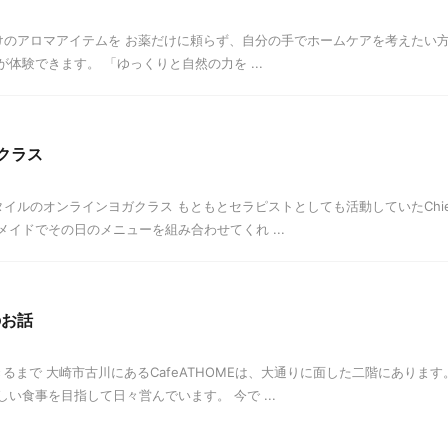
のアロマアイテムを お薬だけに頼らず、自分の手でホームケアを考えたい方に
体験できます。 「ゆっくりと自然の力を ...
ガクラス
イルのオンラインヨガクラス もともとセラピストとしても活動していたChi
イドでその日のメニューを組み合わせてくれ ...
のお話
ができるまで 大崎市古川にあるCafeATHOMEは、大通りに面した二階にあり
い食事を目指して日々営んでいます。 今で ...